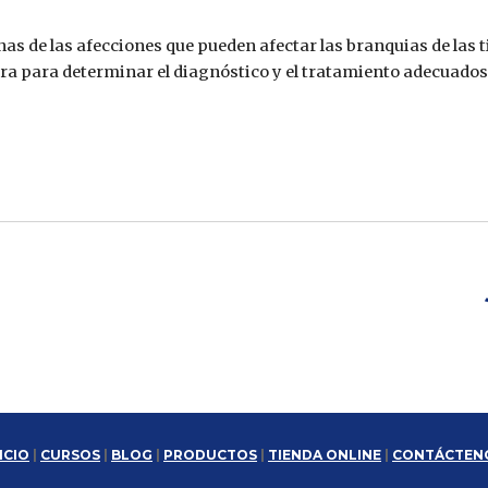
as de las afecciones que pueden afectar las branquias de las t
ura para determinar el diagnóstico y el tratamiento adecuados
ICIO
|
CURSOS
|
BLOG
|
PRODUCTOS
|
TIENDA ONLINE
|
CONTÁCTEN