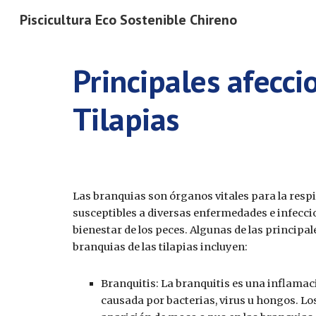
Piscicultura Eco Sostenible Chireno
Sk
Principales afecci
Tilapias
Las branquias son órganos vitales para la respir
susceptibles a diversas enfermedades e infeccio
bienestar de los peces. Algunas de las principa
branquias de las tilapias incluyen:
Branquitis: La branquitis es una inflamac
causada por bacterias, virus u hongos. Los