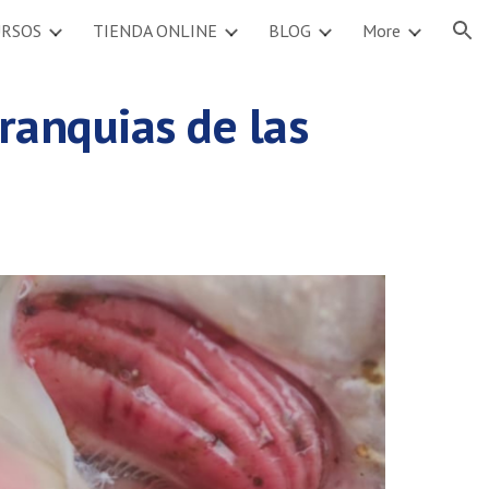
URSOS
TIENDA ONLINE
BLOG
More
ion
ranquias de las