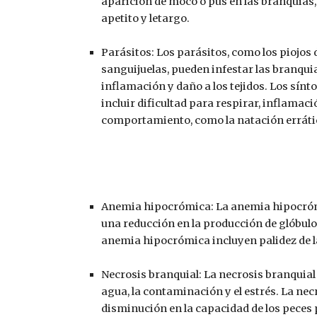
aparición de moco o pus en las branquias,
apetito y letargo.
Parásitos: Los parásitos, como los piojos 
sanguijuelas, pueden infestar las branquias
inflamación y daño a los tejidos. Los sín
incluir dificultad para respirar, inflamac
comportamiento, como la natación errática
Anemia hipocrómica: La anemia hipocrómica
una reducción en la producción de glóbulo
anemia hipocrómica incluyen palidez de la
Necrosis branquial: La necrosis branquial
agua, la contaminación y el estrés. La necr
disminución en la capacidad de los peces