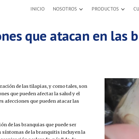
INICIO
NOSOTROS
PRODUCTOS
C
ip to main content
Skip to navigat
ones que atacan en las b
ación de las tilapias, y como tales, son
nes que pueden afectar la salud y el
les afecciones que pueden atacar las
ión de las branquias que puede ser
 síntomas de la branquitis incluyen la