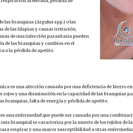
 respiración acelerada, pérdida de
de las branquias (Argulus spp.) o las
 de las tilapias y causar irritación,
tomas de una infección parasitaria pueden
ión de las branquias y cambios en el
 o la pérdida de apetito.
 es una afección causada por una deficiencia de hierro en la 
s rojos y una disminución en la capacidad de las branquias p
s branquias, falta de energía y pérdida de apetito.
 es una enfermedad que puede ser causada por una combinación
osis branquial se caracteriza por la muerte de los tejidos de la
 para respirar y una mayor susceptibilidad a otras enfermeda