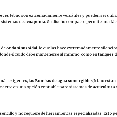
peces
Jebao son extremadamente versátiles y pueden ser utiliz
 sistemas de
acuaponía
. Su diseño compacto permite una fáci
a de
onda sinusoidal
, lo que las hace extremadamente silencios
donde el ruido debe mantenerse al mínimo, como en
tanques d
más exigentes, las
Bombas de agua sumergibles
Jebao están 
onvierte en una opción confiable para sistemas de
acuicultura
q
sencillo y no requiere de herramientas especializadas. Esto 