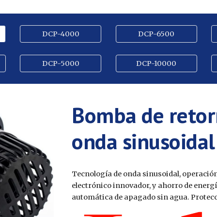
DCP-4000
DCP-6500
DCP-5000
DCP-10000
Bomba de retor
onda sinusoida
Tecnología de onda sinusoidal, operación
electrónico innovador, y ahorro de energí
automática de apagado sin agua. Protecci