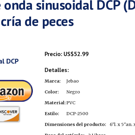
onda sinusoidal DCP (D
cría de peces
Precio: US$52.99
al DCP
Detalles:
Marca:
Jebao
Color:
Negro
Material:
PVC
Estilo:
DCP-2500
Dimensiones del producto:
6"l. x 5"an.