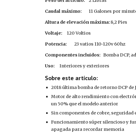
Peso del artículo:
2 Libras
Caudal máximo:
11 Galones por minut
Altura de elevación máxima:
8,2 Pies
Voltaje:
120 Voltios
Potencia:
23
vatios 110-120v 60hz
Componentes incluidos:
‎Bomba DCP, ad
Uso:
‎Interiores y exteriores
Sobre este artículo:
2018 última bomba de retorno DCP de 
Motor de alto rendimiento con electró
un 50% que el modelo anterior
Sin componentes de cobre, seguridad e
Funcionamiento súper silencioso y fu
apagada para recordar memoria