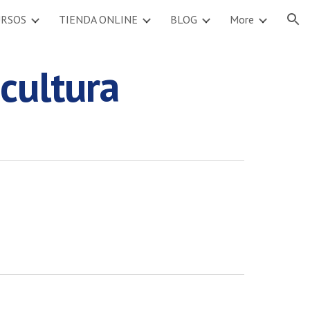
URSOS
TIENDA ONLINE
BLOG
More
ion
cultura