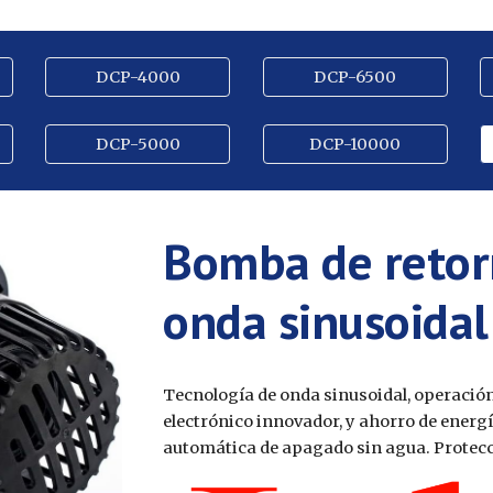
DCP-4000
DCP-6500
DCP-5000
DCP-10000
Bomba de retor
onda sinusoida
Tecnología de onda sinusoidal, operación
electrónico innovador, y ahorro de energí
automática de apagado sin agua. Protecci