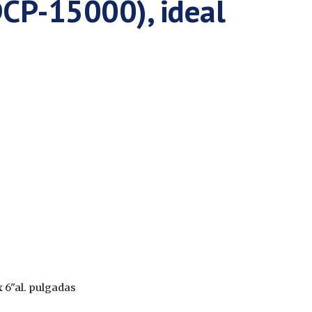
DCP-1
5
000), ideal
 x 6"al. pulgadas