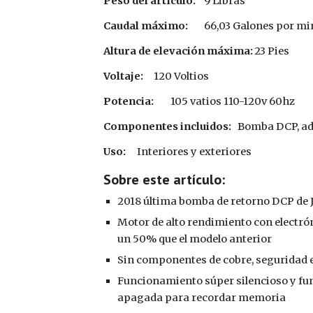
Peso del artículo:
9 Libras
Caudal máximo:
66,03 Galones por mi
Altura de elevación máxima:
23 Pies
Voltaje:
120 Voltios
Potencia:
10
5 vatios 110-120v 60hz
Componentes incluidos:
‎Bomba DCP, ad
Uso:
‎Interiores y exteriores
Sobre este artículo:
2018 última bomba de retorno DCP de 
Motor de alto rendimiento con electró
un 50% que el modelo anterior
Sin componentes de cobre, seguridad e
Funcionamiento súper silencioso y fu
apagada para recordar memoria