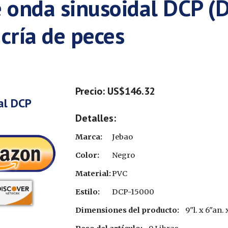
 onda sinusoidal DCP (
cría de peces
Precio: US$
146.32
al DCP
Detalles:
Marca:
Jebao
Color:
Negro
Material:
PVC
Estilo:
DCP-1
5
000
Dimensiones del producto:
9"l. x 6"an.