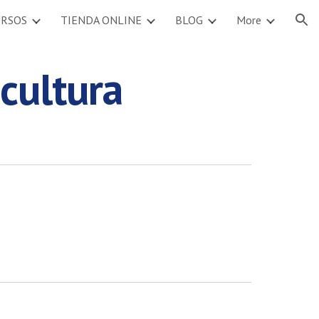
URSOS
TIENDA ONLINE
BLOG
More
ion
cultura