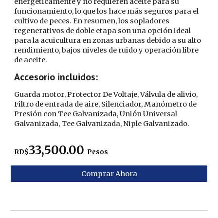
energéticamente y no requieren aceite para su
funcionamiento, lo que los hace más seguros para el
cultivo de peces. En resumen, los sopladores
regenerativos de doble etapa son una opción ideal
para la acuicultura en zonas urbanas debido a su alto
rendimiento, bajos niveles de ruido y operación libre
de aceite.
Accesorio incluidos:
Guarda motor
,
Protector De Voltaje,
Válvula de alivio,
Filtro
de entrada de aire
,
Silenciador,
Man
ó
metro de
Presi
ó
n con Tee Galvanizada,
Uni
ó
n Universal
Galvanizada,
Tee Galvanizada, Niple Galvanizado.
33,500.00
RD$
Pesos
Comprar Ahora